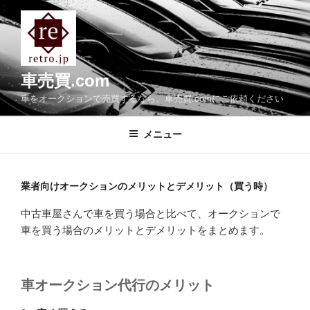
コ
ン
テ
ン
ツ
車売買.com
へ
車をオークションで売買するなら、車売買.comにご依頼ください
ス
キ
メニュー
ッ
プ
業者向けオークションのメリットとデメリット（買う時）
中古車屋さんで車を買う場合と比べて、オークションで
車を買う場合のメリットとデメリットをまとめます。
車オークション代行の
メリット